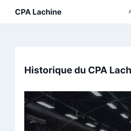
Skip
CPA Lachine
to
A
content
Historique du CPA Lac